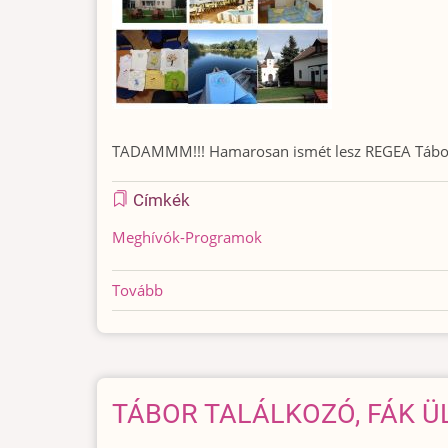
TADAMMM!!! Hamarosan ismét lesz REGEA Tábor!!! 
Címkék
Meghívók-Programok
Tovább
(
Hamarosan
ismét
lesz
REGEA
TÁBOR TALÁLKOZÓ, FÁK Ü
Tábor!!!
)