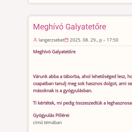
REGEA
Alapítvány
rendezvénye
Meghívó Galyatetőre
2025.november
20-
langerzsebet
án)
2025. 08. 29., p – 17:50
Meghívó Galyatetőre
Várunk abba a táborba, ahol lehetőséged lesz, ho
csapatban tanulj meg sok hasznos dolgot, ami seg
másoknak is a gyógyulásban.
Ti kértétek, mi pedig összeszedtük a leghasznos
Gyógyulás Pillérei
című témában