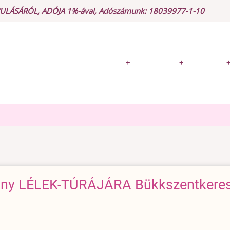
SÁRÓL, ADÓJA 1%-ával, Adószámunk: 18039977-1-10
Fő
REGEA
Így segítünk
Könyveink
navigáció
ny LÉLEK-TÚRÁJÁRA Bükkszentkeres