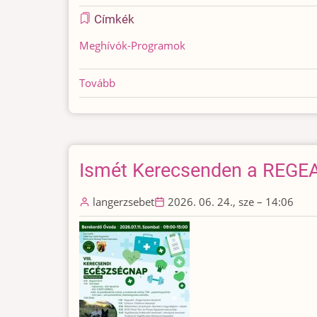
Címkék
Meghívók-Programok
Tovább
(MEGHÍVÓ
a
REGEA
Alapítvány
LÉLEK-
Ismét Kerecsenden a REGEA
TÚRÁJÁRA
Bükkszentkeresztre)
langerzsebet
2026. 06. 24., sze – 14:06