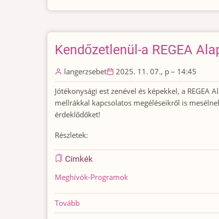
TALÁLKOZÓ,
FÁK
ÜLTETÉSE,
MIKULÁS
Kendőzetlenül-a REGEA Ala
ÜNNEP)
langerzsebet
2025. 11. 07., p – 14:45
Jótékonysági est zenével és képekkel, a REGEA Al
mellrákkal kapcsolatos megéléseikről is mesélnek 
érdeklődőket!
Részletek:
Címkék
Meghívók-Programok
Tovább
(Kendőzetlenül-
a