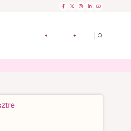
Hír, média, vélemény
Pályázatok
Címlap
ztre