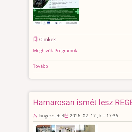
Címkék
Meghívók-Programok
Tovább
(Ismét
Kerecsenden
a
REGEA!)
Hamarosan ismét lesz REGE
langerzsebet
2026. 02. 17., k – 17:36