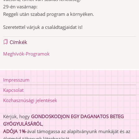
29-én vasárnap:
Reggeli után szabad program a környéken.
Szeretettel várjuk a családtagjaidat is!
Címkék
Meghívók-Programok
Lábléc
Impresszum
Kapcsolat
Közhasznúsági jelentések
Kérjük, hogy
GONDOSKODJON EGY DAGANATOS BETEG
GYÓGYULÁSÁRÓL
,
ADÓJA 1%
-ával támogassa az alapítványunk munkáját és az
életmód-táborunk létrehozását.