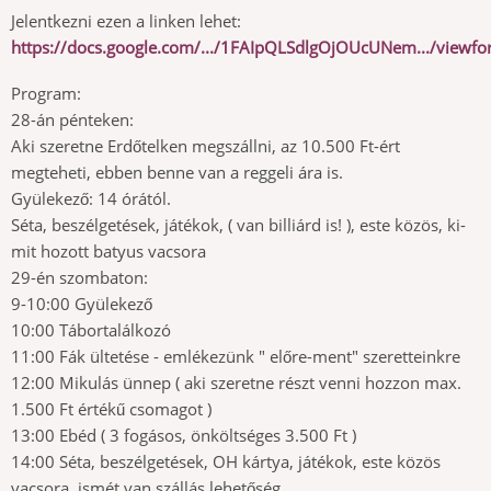
Jelentkezni ezen a linken lehet:
https://docs.google.com/.../1FAIpQLSdlgOjOUcUNem.../viewf
Program:
28-án pénteken:
Aki szeretne Erdőtelken megszállni, az 10.500 Ft-ért
megteheti, ebben benne van a reggeli ára is.
Gyülekező: 14 órától.
Séta, beszélgetések, játékok, ( van billiárd is! ), este közös, ki-
mit hozott batyus vacsora
29-én szombaton:
9-10:00 Gyülekező
10:00 Tábortalálkozó
11:00 Fák ültetése - emlékezünk " előre-ment" szeretteinkre
12:00 Mikulás ünnep ( aki szeretne részt venni hozzon max.
1.500 Ft értékű csomagot )
13:00 Ebéd ( 3 fogásos, önköltséges 3.500 Ft )
14:00 Séta, beszélgetések, OH kártya, játékok, este közös
vacsora, ismét van szállás lehetőség.